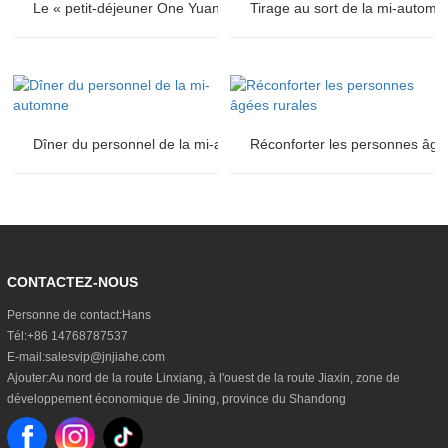
Le « petit-déjeuner One Yuan » de Jiayuan réchauffe les cœurs
Tirage au sort de la mi-autom
Dîner du personnel de la mi-automne
Réconforter les personnes âgé
CONTACTEZ-NOUS
Personne de contact:
Hans
Tél:
+86 14768787537
E-mail:
salesvip@jnjiahe.com
Ajouter:
Au nord de la route Linxiang, à l'ouest de la route Jiaxin, zone de
développement économique de Jining, province du Shandong