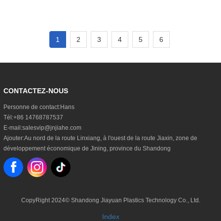
1
2
3
4
5
6
CONTACTEZ-NOUS
Personne de contact:
Hans
Tél:
+86 14768787537
E-mail:
salesvip@jnjiahe.com
Ajouter:
Au nord de la route Linxiang, à l'ouest de la route Jiaxin, zone de
développement économique de Jining, province du Shandong
CopyRight 2024©
Shandong Jiayuan Plastics Technology Co., Ltd.
Index