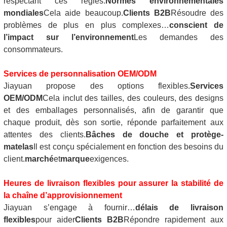
respectant ces règles.
Normes environnementales
mondiales
Cela aide beaucoup.
Clients B2B
Résoudre des
problèmes de plus en plus complexes…
conscient de
l’impact sur l’environnement
Les demandes des
consommateurs.
Services de personnalisation OEM/ODM
Jiayuan propose des options flexibles.
Services
OEM/ODM
Cela inclut des tailles, des couleurs, des designs
et des emballages personnalisés, afin de garantir que
chaque produit, dès son sortie, réponde parfaitement aux
attentes des clients.
Bâches de douche et protège-
matelas
Il est conçu spécialement en fonction des besoins du
client.
marché
et
marque
exigences.
Heures de livraison flexibles pour assurer la stabilité de
la chaîne d’approvisionnement
Jiayuan s’engage à fournir…
délais de livraison
flexibles
pour aider
Clients B2B
Répondre rapidement aux