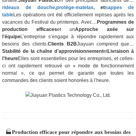
lunaire.
Jiayuan Plastics
Un des principaux fabricants de…
rideaux de douche
,
protège-matelas
, et
nappes de
table
Les opérations ont été officiellement reprises après les
vacances du Festival du printemps. Avec…
Programmes de
production efficaces
et un
Approche axée sur
l’équipe
L’entreprise s’engage à répondre rapidement aux
besoins des clients.
Clients B2B
Jiayuan comprend que…
Stabilité de la chaîne d’approvisionnement
et
Livraison à
l’heure
Elles sont essentielles pour les entreprises, et celles-
ci ont rapidement retrouvé un « mode de fonctionnement
normal », ce qui permet de garantir que toutes les
commandes des clients soient honorées à l’heure.
🏭
Production efficace pour répondre aux besoins des