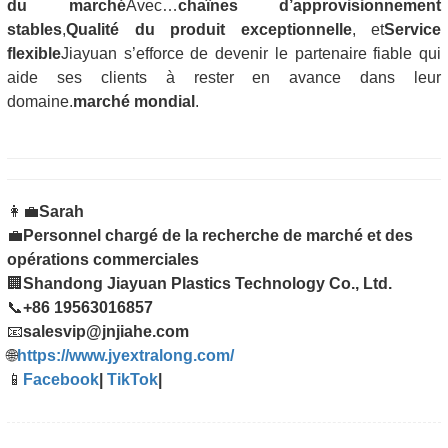
du marché
Avec…
chaînes d’approvisionnement
stables
,
Qualité du produit exceptionnelle
, et
Service
flexible
Jiayuan s’efforce de devenir le partenaire fiable qui
aide ses clients à rester en avance dans leur
domaine.
marché mondial
.
👩‍💼
Sarah
💼
Personnel chargé de la recherche de marché et des
opérations commerciales
🏢
Shandong Jiayuan Plastics Technology Co., Ltd.
📞
+86 19563016857
📧
salesvip@jnjiahe.com
🌐
https://www.jyextralong.com/
📱
Facebook
|
TikTok
|