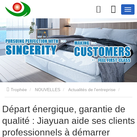
Trophée
NOUVELLES
Actualités de l'entreprise
Départ énergique, garantie de qualité : Jiayuan aide ses clients
Départ énergique, garantie de
qualité : Jiayuan aide ses clients
professionnels à démarrer l’année avec de nouvelles
professionnels à démarrer
opportunités.