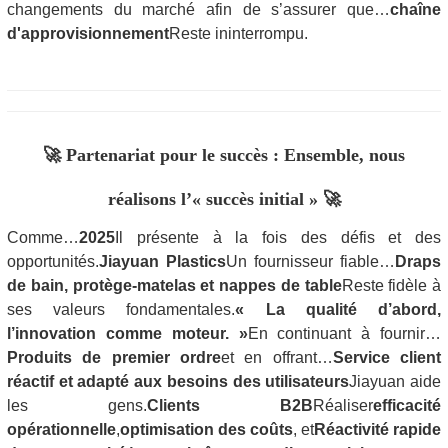
changements du marché afin de s’assurer que…
chaîne
d'approvisionnement
Reste ininterrompu.
🚀 Partenariat pour le succès : Ensemble, nous
réalisons l’« succès initial » 🚀
Comme…
2025
Il présente à la fois des défis et des
opportunités.
Jiayuan Plastics
Un fournisseur fiable…
Draps
de bain, protège-matelas et nappes de table
Reste fidèle à
ses valeurs fondamentales.
« La qualité d’abord,
l’innovation comme moteur. »
En continuant à fournir…
Produits de premier ordre
et en offrant…
Service client
réactif et adapté aux besoins des utilisateurs
Jiayuan aide
les gens.
Clients B2B
Réaliser
efficacité
opérationnelle
,
optimisation des coûts
, et
Réactivité rapide