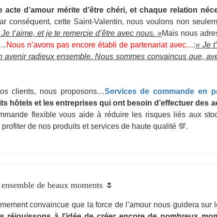
acte d’amour mérite d’être chéri, et chaque relation néce
ar conséquent, cette Saint-Valentin, nous voulons non seul
 Je t’aime, et je te remercie d’être avec nous. »
Mais nous adre
i…
Nous n’avons pas encore établi de partenariat avec…
:
« Je t
 un avenir radieux ensemble. Nous sommes convaincus que, ave
nos clients, nous proposons…
Services de commande en pe
tits hôtels et les entreprises qui ont besoin d’effectuer des 
mande flexible vous aide à réduire les risques liés aux sto
ofiter de nos produits et services de haute qualité 💯.
r ensemble de beaux moments 🌷
ermement convaincue que la force de l’amour nous guidera sur 
us réjouissons à l’idée de créer encore de nombreux mo