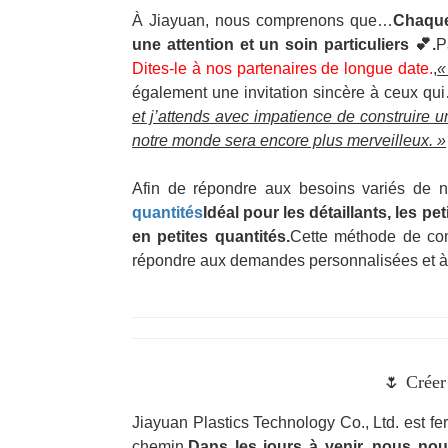
À Jiayuan, nous comprenons que…
Chaque 
une attention et un soin particuliers 💕.
P
Dites-le à nos partenaires de longue date.
,
«
également une invitation sincère à ceux qu
et j’attends avec impatience de construire
notre monde sera encore plus merveilleux. »
Afin de répondre aux besoins variés de 
quantités
Idéal pour les détaillants, les pe
en petites quantités.
Cette méthode de com
répondre aux demandes personnalisées et à pr
🌷 Crée
Jiayuan Plastics Technology Co., Ltd. est f
chemin.
Dans les jours à venir, nous no