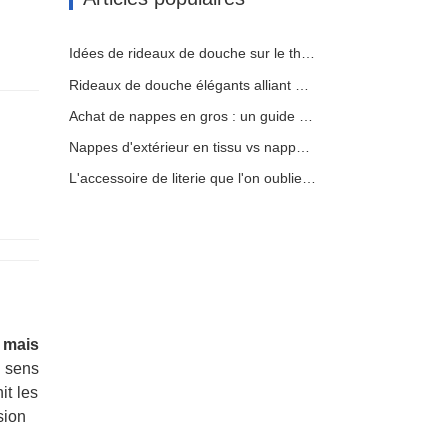
Idées de rideaux de douche sur le thème de la mer pour faire entrer l'océan dans votre maison
Rideaux de douche élégants alliant design et fonctionnalité
Achat de nappes en gros : un guide économique pour les entreprises
Nappes d'extérieur en tissu vs nappes en vinyle : avantages, inconvénients et cas d'utilisation
L'accessoire de literie que l'on oublie souvent : le protège-matelas.
 mais
 sens
it les
sion