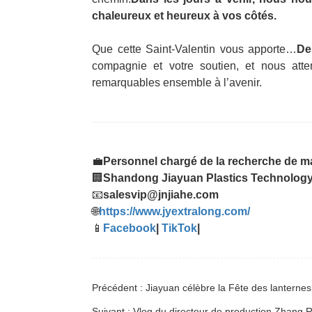
chaleureux et heureux à vos côtés.
Que cette Saint-Valentin vous apporte…
De
compagnie et votre soutien, et nous at
remarquables ensemble à l’avenir.
💼
Personnel chargé de la recherche de m
🏢
Shandong Jiayuan Plastics Technology 
📧
salesvip@jnjiahe.com
🌐
https://www.jyextralong.com/
📱
Facebook
|
TikTok
|
Précédent : Jiayuan célèbre la Fête des lanternes e