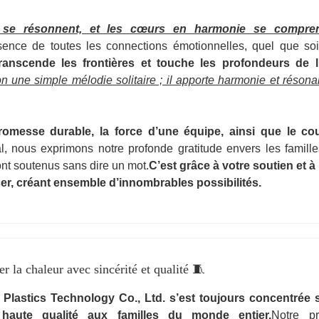
es se résonnent, et les cœurs en harmonie se compre
sence de toutes les connections émotionnelles, quel que soi
transcende les frontières et touche les profondeurs de l
n une simple mélodie solitaire ; il apporte harmonie et réson
romesse durable, la force d’une équipe, ainsi que le co
l, nous exprimons notre profonde gratitude envers les famille
 ont soutenus sans dire un mot.
C’est grâce à votre soutien et à
r, créant ensemble d’innombrables possibilités.
er la chaleur avec sincérité et qualité 🧵
 Plastics Technology Co., Ltd. s’est toujours concentrée s
haute qualité aux familles du monde entier.
Notre pr