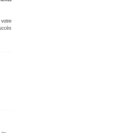
votre
uccès
Suivant : Vlog du directeur de production Zhang Ruxiang : La qualité et l’engagement de Jiayuan en matière d’assurance qualité