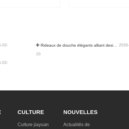
Rideau de douche vert en vinyle
Rideau de douche floral noi
ntacter maintenant
Contacter maintenant
6-02-
2026
Rideaux de douche élégants alliant design et fonctionnalité
10
6-02-
E
CULTURE
NOUVELLES
Culture jiayuan
Actualités de