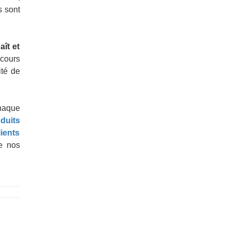
s sont
ît et
 cours
ité de
haque
duits
ients
de nos