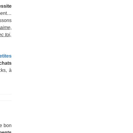
ssite
ement…
ssons
’aime,
c toi,
tites
achats
cks, à
le bon
ments