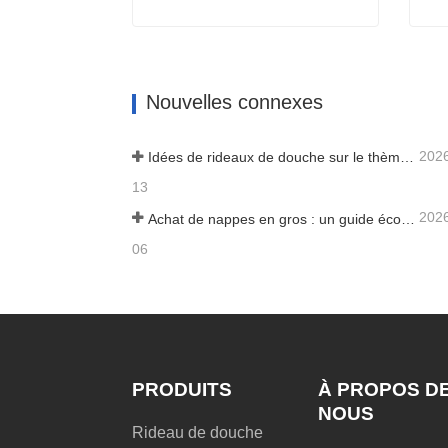
Doublure de rideau de douche en tissu gaufré
Contacter maintenant
Co
Nouvelles connexes
202
Idées de rideaux de douche sur le thème de la mer pour faire entrer l'océan dans votre maison
13
202
Achat de nappes en gros : un guide économique pour les entreprises
06
PRODUITS
À PROPOS D
NOUS
Rideau de douche