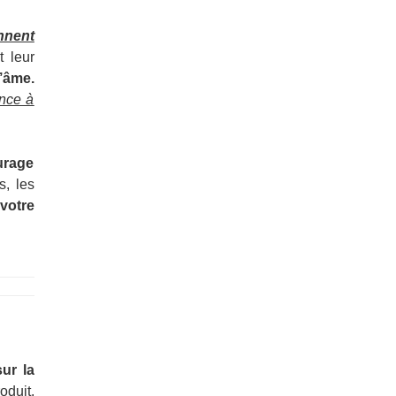
nnent
t leur
’âme.
ance à
urage
s, les
 votre
ur la
oduit,