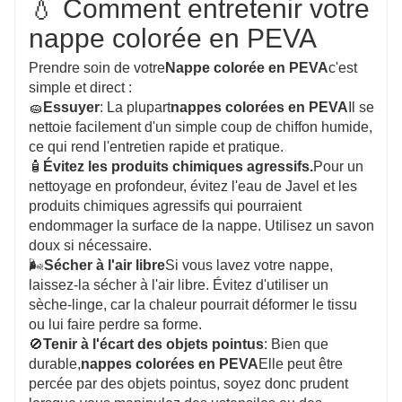
💧 Comment entretenir votre
nappe colorée en PEVA
Prendre soin de votre
Nappe colorée en PEVA
c'est
simple et direct :
🧽
Essuyer
: La plupart
nappes colorées en PEVA
Il se
nettoie facilement d'un simple coup de chiffon humide,
ce qui rend l'entretien rapide et pratique.
🧴
Évitez les produits chimiques agressifs.
Pour un
nettoyage en profondeur, évitez l'eau de Javel et les
produits chimiques agressifs qui pourraient
endommager la surface de la nappe. Utilisez un savon
doux si nécessaire.
🌬️
Sécher à l'air libre
Si vous lavez votre nappe,
laissez-la sécher à l'air libre. Évitez d'utiliser un
sèche-linge, car la chaleur pourrait déformer le tissu
ou lui faire perdre sa forme.
🚫
Tenir à l'écart des objets pointus
: Bien que
durable,
nappes colorées en PEVA
Elle peut être
percée par des objets pointus, soyez donc prudent