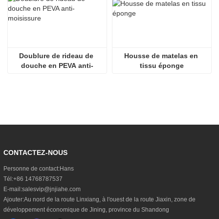
Doublure de rideau de 
Housse de matelas en 
douche en PEVA anti-
tissu éponge
moisissure
CONTACTEZ-NOUS
Personne de contact:
Hans
Tél:
+86 14768787537
E-mail:
salesvip@jnjiahe.com
Ajouter:
Au nord de la route Linxiang, à l'ouest de la route Jiaxin, zone de
développement économique de Jining, province du Shandong