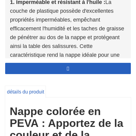
1. Imperméable et résistant à l'huile :
La
couche de plastique possède d'excellentes
propriétés imperméables, empêchant
efficacement l'humidité et les taches de graisse
de pénétrer au dos de la nappe et protégeant
ainsi la table des salissures. Cette
caractéristique rend la nappe idéale pour une
utilisation en extérieur ou dans des
environnements humides, comme le camping,
les barbecues ou les réunions entre amis ou en
famille.
détails du produit
2. Anti-pollution et facile à nettoyer :
La
surface en plastique est plane et lisse, ce qui la
Nappe colorée en
rend peu sujette à la poussière et aux taches et
PEVA : Apportez de la
facilite son nettoyage quotidien. Les taches
couleur et de la
s'enlèvent facilement d'un simple coup de