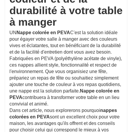
chiffon ou d'éponge humide, sans étapes de
durabilité à votre table
nettoyage compliquées.
à manger
3. Durable et infroissable :
Le matériau
plastique est très résistant et durable, ce qui
UN
Nappe colorée en PEVA
C'est la solution idéale
pour égayer votre salle à manger avec des couleurs
confère à la nappe une grande longévité. Même
vives et éclatantes, tout en bénéficiant de la durabilité
en cas de plis, un simple repassage ou
et de la facilité d'entretien dont vous avez besoin.
l'utilisation d'un sèche-cheveux (à basse
Fabriquées en PEVA (polyéthylène acétate de vinyle),
ces nappes allient style, fonctionnalité et respect de
température) suffisent pour éliminer les
l'environnement. Que vous organisiez une fête,
froissements et lui redonner un aspect lisse et
prépariez un repas de fête ou souhaitiez simplement
impeccable.
ajouter une touche de couleur à vos repas quotidiens,
une nappe est la solution parfaite.
Nappe colorée en
Si nos produits vous intéressent, veuillez
PEVA
contribuera à transformer votre table en un lieu
consulter notre site web officiel pour plus de
convivial et animé.
détails, ou contactez-nous directement par e-
Dans cet article, nous explorerons pourquoi
nappes
colorées en PEVA
sont un excellent choix pour votre
mail :
salesvip@jnjiahe.com
maison, les avantages qu'ils offrent et des conseils
pour choisir celui qui correspond le mieux à vos