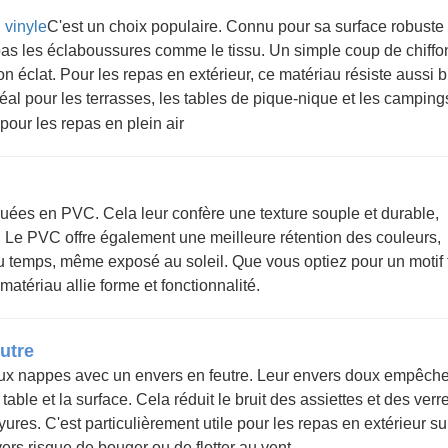
 vinyle
C'est un choix populaire. Connu pour sa surface robuste 
 pas les éclaboussures comme le tissu. Un simple coup de chiffo
n éclat. Pour les repas en extérieur, ce matériau résiste aussi 
idéal pour les terrasses, les tables de pique-nique et les camping
ées en PVC. Cela leur confère une texture souple et durable,
. Le PVC offre également une meilleure rétention des couleurs,
 du temps, même exposé au soleil. Que vous optiez pour un motif f
matériau allie forme et fonctionnalité.
utre
z aux nappes avec un envers en feutre. Leur envers doux empêche
table et la surface. Cela réduit le bruit des assiettes et des verr
yures. C'est particulièrement utile pour les repas en extérieur su
ers risque de bouger ou de flotter au vent.