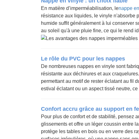
Nappe en vinyle : un choix fiable
En matière d’imperméabilisation, le
nappe en
résistance aux liquides, le vinyle n'absorbe
humide suffit généralement à lui conserver so
au soleil qu'à une pluie fine, ce qui le rend 
Le rôle du PVC pour les nappes
De nombreuses nappes en vinyle sont fabriqu
résistante aux déchirures et aux craquelures
permettant au motif de rester éclatant au fil
estival éclatant ou un aspect tissé neutre, ce 
Confort accru grâce au support en fe
Pour plus de confort et de stabilité, pense
glissements et offre un léger coussin entre la 
protège les tables en bois ou en verre des ra
surfaces irrégulières, où une nappe sans env