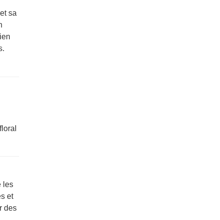
et sa
n
bien
s.
loral
 les
es et
r des