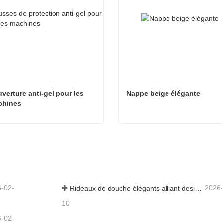
verture anti-gel pour les 
Nappe beige élégante
chines
Couverture anti-gel pour les machines
Nappe beige élégante
ntacter maintenant
Contacter maintenant
6-02-
2026
Rideaux de douche élégants alliant design et fonctionnalité
10
6-02-