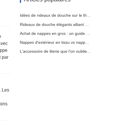
Idées de rideaux de douche sur le thème de la mer pour faire entrer l'océan dans votre maison
Rideaux de douche élégants alliant design et fonctionnalité
Achat de nappes en gros : un guide économique pour les entreprises
e
Nappes d'extérieur en tissu vs nappes en vinyle : avantages, inconvénients et cas d'utilisation
Avec
appe
L'accessoire de literie que l'on oublie souvent : le protège-matelas.
t par
. Les
oins