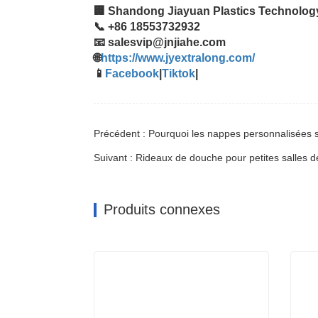
🏢 Shandong Jiayuan Plastics Technology
📞 +86 18553732932
📧 salesvip@jnjiahe.com
🌐
https://www.jyextralong.com/
📱
Facebook
|
Tiktok
|
Précédent : Pourquoi les nappes personnalisées so
Produits connexes