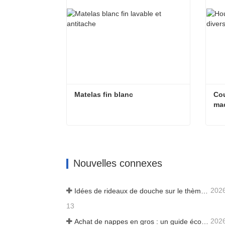
Matelas fin blanc
Cou
ma
Matelas fin blanc
Contacter maintenant
Co
Nouvelles connexes
202
Idées de rideaux de douche sur le thème de la mer pour faire entrer l'océan dans votre maison
13
202
Achat de nappes en gros : un guide économique pour les entreprises