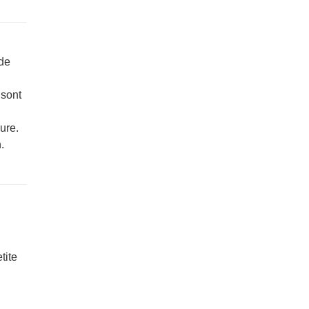
 de
C
sont
ure.
.
tite