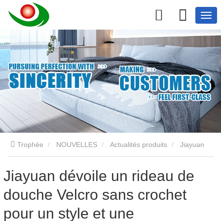
Trophée
NOUVELLES
Actualités produits
Jiayuan
dévoile un rideau de douche Velcro sans crochet pour un style
Jiayuan dévoile un rideau de
douche Velcro sans crochet
et une fonctionnalité de salle de bain sans effort
pour un style et une