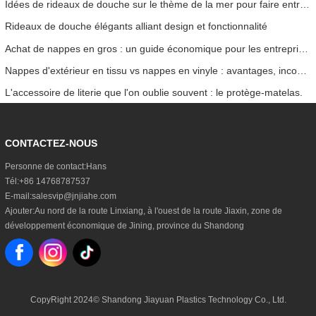
Idées de rideaux de douche sur le thème de la mer pour faire entrer l'océan dans votre maison
Rideaux de douche élégants alliant design et fonctionnalité
Achat de nappes en gros : un guide économique pour les entreprises
Nappes d'extérieur en tissu vs nappes en vinyle : avantages, inconvénients et cas d'utilisation
L'accessoire de literie que l'on oublie souvent : le protège-matelas.
CONTACTEZ-NOUS
Personne de contact:
Hans
Tél:
+86 14768787537
E-mail:
salesvip@jnjiahe.com
Ajouter:
Au nord de la route Linxiang, à l'ouest de la route Jiaxin, zone de
développement économique de Jining, province du Shandong
CopyRight 2024©
Shandong Jiayuan Plastics Technology Co., Ltd.