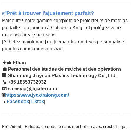
✅
Prêt à trouver l'ajustement parfait?
Parcourez notre gamme complète de protecteurs de matelas
par taille - du jumeau à California King - et protégez votre
matelas dans le bon sens.
[Achetez maintenant] ou [demandez un devis personnalisé]
pour les commandes en vrac.
👨‍💼 Ethan
💼 Personnel des études de marché et des opérations
🏢 Shandong Jiayuan Plastics Technology Co., Ltd.
📞 +86 18553732932
📧 salesvip@jnjiahe.com
🌐
https://www.jyextralong.com/
📱
Facebook
|
Tiktok
|
Précédent : Rideaux de douche sans crochet ou avec crochet : quel type vous convient le mieux ?