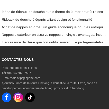
Idées de rideaux de douche sur le thème de la mer pour faire entrer l'océan dans votre maison
Rideaux de douche élégants alliant design et fonctionnalité
Achat de nappes en gros : un guide économique pour les entreprises
Nappes d'extérieur en tissu vs nappes en vinyle : avantages, inconvénients et cas d'utilisation
L'accessoire de literie que l'on oublie souvent : le protège-matelas.
CONTACTEZ-NOUS
Personne de contact:
Hans
Tél:
+86 14768787537
E-mail:
salesvip@jnjiahe.com
Ajouter:
Au nord de la route Linxiang, à l'ouest de la route Jiaxin, zone de
développement économique de Jining, province du Shandong